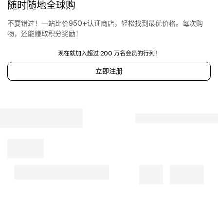
随时随地全球购
抽
绳
腰
不要错过！一站比价950+认证商店，轻松找到最优价格。每次购
身.
物，还能赚取积分奖励！
口
袋:
现在就加入超过 200 万名会员的行列！
侧
立即注册
插
袋.
松
紧
裤
脚.