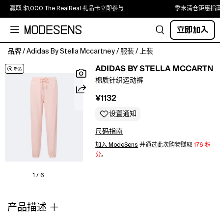
赢取 $1,000 The RealReal 礼品卡
立即参与
季末清仓钜惠指
立即加入
品牌
/
Adidas By Stella Mccartney
/
服装
/
上装
材
ADIDAS BY STELLA MCCARTNE
质:
棉质针织运动裤
100%
棉
¥1132
花
（有
设置通知
机）.
尺码指南
保
养
加入 ModeSens
并通过此次购物赚取
176 积
说
分
。
明:
40
1 / 6
摄
氏
产品描述
度
机