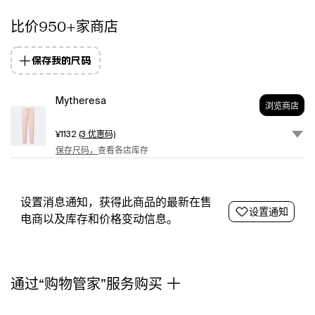
洗.
比价950+家商店
越
南
制
保存我的尺码
作.
品
牌
Mytheresa
浏览商店
官
方
¥1132
(3 优惠码)
颜
保存尺码，
查看各店库存
色
名
称:
Icey
设置消息通知，获得此商品的最新在售
设置通知
Pink.
电商以及库存和价格变动信息。
开
合:
内
置
通过“购物管家”服务购买
松
紧