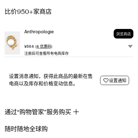
with
比价950+家商店
dry
cloth
Imported
Artichoke
Anthropologie
浏览商店
Harvest
Petite
¥664
(4 优惠码)
Mirror
注册后可查看所有电商库存
by
Anthropologie
in
Gold
设置消息通知，获得此商品的最新在售
设置通知
电商以及库存和价格变动信息。
通过“购物管家”服务购买
随时随地全球购