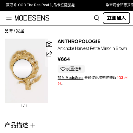
赢取 $1,000 The RealReal 礼品卡
立即参与
季末清仓钜惠指
立即加入
品牌
/
家居
Aluminum,
ANTHROPOLOGIE
mirrored
Artichoke Harvest Petite Mirror In Brown
glass
Fitted
¥664
with
a
设置通知
ready-
加入 ModeSens
并通过此次购物赚取
103 积
to-
分
。
hang
D-
ring;
hanging
1 / 1
hardware
included
产品描述
Wipe
clean