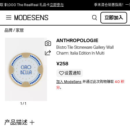
 $1,000 The RealReal 礼品卡
立即参与
季末清仓钜惠指南！一
立即加入
品牌
/
家居
Say
ANTHROPOLOGIE
arrivederci
Bistro Tile Stoneware Gallery Wall
to
Charm: Italia Edition In Multi
everyone-
has-
¥258
it
dinnerware
设置通知
&
加入 ModeSens
并通过此次购物赚取
40 积
décor
分
。
-
and
buongiorno
1 / 1
(or
buon
产品描述
appetito!)
to