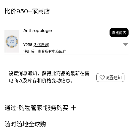
bold,
比价950+家商店
bestselling,
mosaic-
inspired
motifs,
Anthropologie
浏览商店
and
charming
¥258
(3 优惠码)
Italian
注册后可查看所有电商库存
phrases.
Drawing
inspiration
from
设置消息通知，获得此商品的最新在售
设置通知
the
电商以及库存和价格变动信息。
sun-
drenched
cafés
and
通过“购物管家”服务购买
colorful
cliffside
villages
随时随地全球购
along