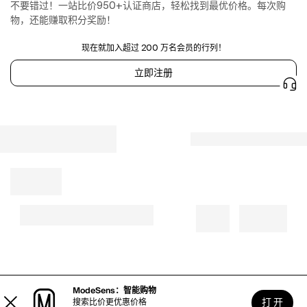
the
不要错过！一站比价950+认证商店，轻松找到最优价格。每次购
Amalfi
物，还能赚取积分奖励！
Coast,
each
现在就加入超过 200 万名会员的行列！
talk-
立即注册
worthy
table
topper
and
beautiful
bathroom
accent
makes
the
perfect
statement
for
the
Italophile
at
ModeSens：智能购物
heart
打 开
搜索比价更优惠价格