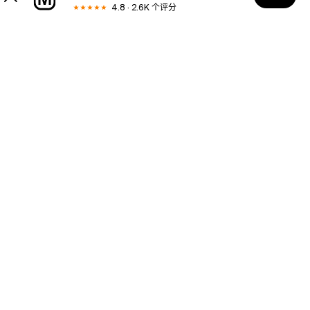
(or
4.8 · 2.6K 个评分
a
cherishable
hostess
使用帮助
gift!).
Complete
your
collection
关于MODESENS
today
-
and
法律区域
keep
checking
back
域名
for
fresh
takes
国家&语言
on
this
only-
更多服务
at-
Anthro