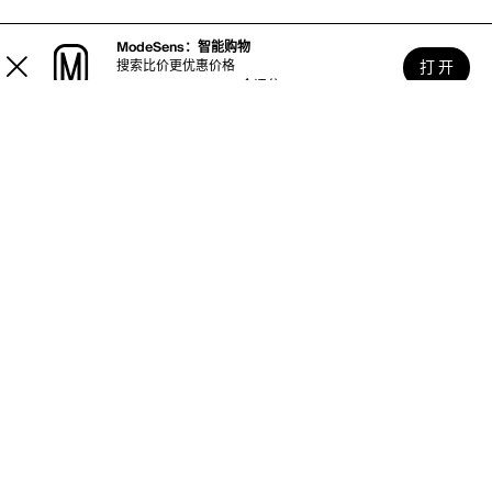
ModeSens：智能购物
打 开
搜索比价更优惠价格
4.8 · 2.6K 个评分
使用帮助
关于MODESENS
法律区域
域名
国家&语言