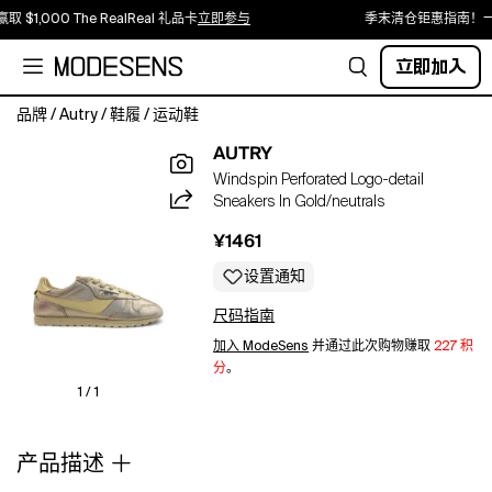
取 $1,000 The RealReal 礼品卡
立即参与
季末清仓钜惠指南！一
立即加入
品牌
/
Autry
/
鞋履
/
运动鞋
gold-
AUTRY
tone
Windspin Perforated Logo-detail
logo
Sneakers In Gold/neutrals
patch
perforated
¥1461
detailing
lace-
设置通知
up
尺码指南
fastening
flat
加入 ModeSens
并通过此次购物赚取
227 积
sole
分
。
1 / 1
产品描述