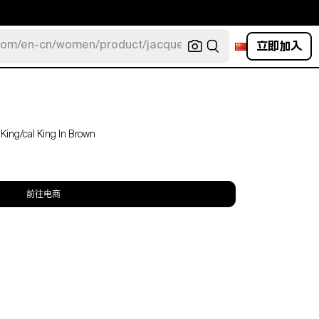
立即加入
com/en-cn/women/product/jacquemus/navy-la-robe-bahia
King/cal King In Brown
前往电商