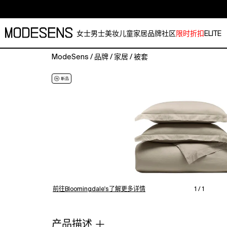
女士
男士
美妆
儿童
家居
品牌
社区
限时折扣
ELITE
ModeSens
/
品牌
/
家居
/
被套
Boll
&
Branch
Percale
Hemmed
Duvet
Cover
Set,
King/Cal
King
前往Bloomingdale's了解更多详情
1 / 1
产品描述