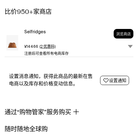
over
比价950+家商店
smooth
leather,
one
main
Selfridges
浏览商店
compartment,
internal
¥14466
(2 优惠码)
brand
注册后可查看所有电商库存
patch,
fully
linedHeight
23cm,
设置消息通知，获得此商品的最新在售
设置通知
width
电商以及库存和价格变动信息。
32cm,
depth
2.5cm,
handle
通过“购物管家”服务购买
drop
11cmSpecialist
leather
随时随地全球购
cleanMade