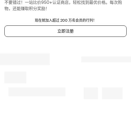
in
不要错过！一站比价950+认证商店，轻松找到最优价格。每次购
ItalyComes
物，还能赚取积分奖励！
with
a
现在就加入超过 200 万名会员的行列！
dust
立即注册
bag