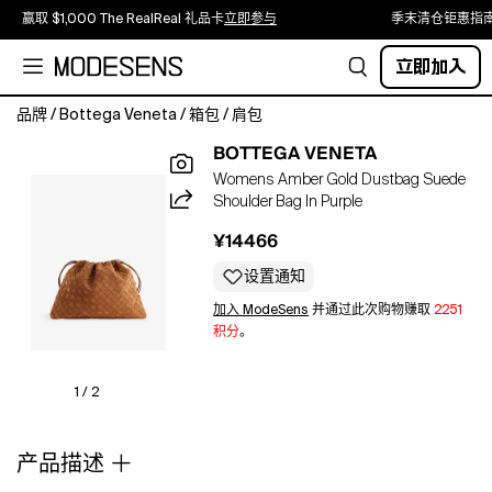
赢取 $1,000 The RealReal 礼品卡
立即参与
季末清仓钜惠指
立即加入
品牌
/
Bottega Veneta
/
箱包
/
肩包
Bottega
BOTTEGA VENETA
Veneta
Womens Amber Gold Dustbag Suede
suede
Shoulder Bag In Purple
shoulder
bag100%
¥14466
suedeRectangular
shape,
设置通知
buttoned
加入 ModeSens
并通过此次购物赚取
2251
top
积分
。
handle,
all-
over
1 / 2
double-
faced
产品描述
weave,
all-