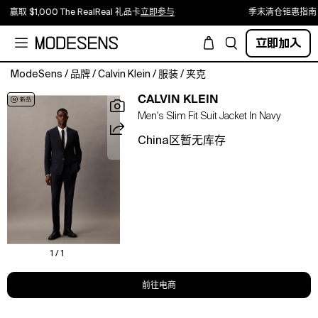
赢取 $1,000 The RealReal 礼品卡
立即参与
季末清仓钜惠指南
立即加入
ModeSens
/
品牌
/
Calvin Klein
/
服装
/
夹克
Slim
CALVIN KLEIN
suiting
Men's Slim Fit Suit Jacket In Navy
in
tailored
China区暂无库存
wool
blend
stretch.
Single-
breasted
with
notch
lapels
1 / 1
and
multiple
前往电商
pockets.
Fully