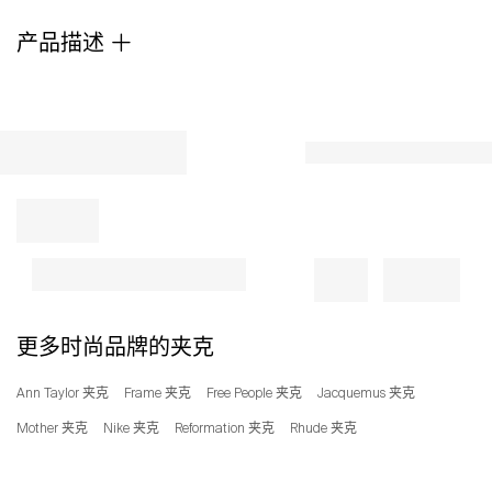
lined
产品描述
for
effortless
layering.
Material:
70%
Wool,
25%
Polyester,
5%
Spandex.
更多时尚品牌的夹克
Ann Taylor 夹克
Frame 夹克
Free People 夹克
Jacquemus 夹克
Mother 夹克
Nike 夹克
Reformation 夹克
Rhude 夹克