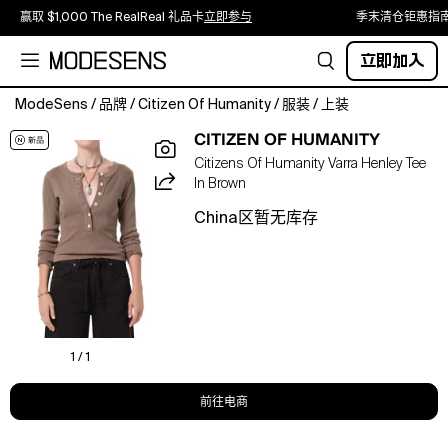
赢取 $1,000 The RealReal 礼品卡
立即参与
季末清仓钜惠指
立即加入
ModeSens
/
品牌
/
Citizen Of Humanity
/
服装
/
上装
Citizens
CITIZEN OF HUMANITY
of
Citizens Of Humanity Varra Henley Tee
Humanity
In Brown
Varra
Henley
China区暂无库存
Tee.Color:Cocoa.Size:XS.Material:49%
regenerative
cotton
49%
lyocell
2%
spandex.Tees.
1 / 1
前往电商