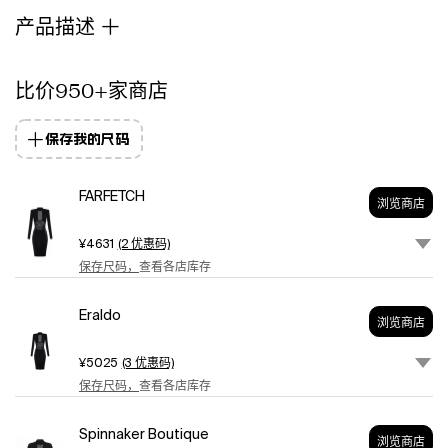
stands
产品描述
out
for
its
比价950+家商店
woven
inserts,
保存我的尺码
which
create
a
FARFETCH
subtle
浏览商店
sheer
effect,
¥4631
(2 优惠码)
such
保存尺码，
查看各店库存
as
the
Eraldo
浏览商店
mesh
panel
¥5025
(3 优惠码)
on
保存尺码，
查看各店库存
the
bodice
and
Spinnaker Boutique
浏览商店