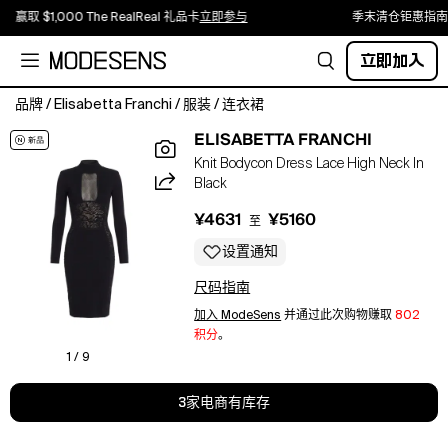
赢取 $1,000 The RealReal 礼品卡
立即参与
季末清仓钜惠指南
立即加入
品牌
/
Elisabetta Franchi
/
服装
/
连衣裙
Dress
ELISABETTA FRANCHI
in
Knit Bodycon Dress Lace High Neck In
knit
Black
fabric.
The
¥4631
¥5160
至
dress
has
设置通知
structured
尺码指南
shoulders,
turtleneck
加入 ModeSens
并通过此次购物赚取
802
ribbed
积分
。
collar
1 / 9
and
long
3家电商有库存
sleeves.
It