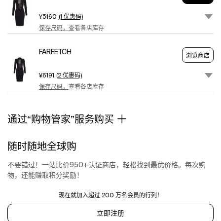
the
floral
¥5160
(1 优惠码)
lace.
保存尺码，
查看各店库存
Slim
fit.
FARFETCH
black
浏览商店
straight
hem
¥6191
(2 优惠码)
保存尺码，
查看各店库存
通过“购物管家”服务购买
随时随地全球购
不要错过！一站比价950+认证商店，轻松找到最优价格。每次购
物，还能赚取积分奖励！
现在就加入超过 200 万名会员的行列！
立即注册