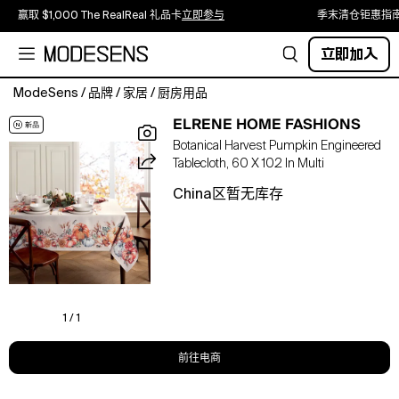
赢取 $1,000 The RealReal 礼品卡
立即参与
季末清仓钜惠指
立即加入
ModeSens
/
品牌
/
家居
/
厨房用品
Elrene
ELRENE HOME FASHIONS
Home
Botanical Harvest Pumpkin Engineered
Fashions
Tablecloth, 60 X 102 In Multi
Botanical
Harvest
China区暂无库存
Pumpkin
Engineered
Tablecloth,
60"
x
102"
1 / 1
前往电商