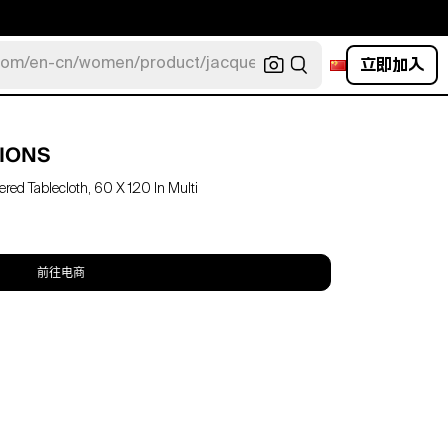
立即加入
com/en-cn/women/product/jacquemus/navy-la-robe-bahia
IONS
red Tablecloth, 60 X 120 In Multi
前往电商