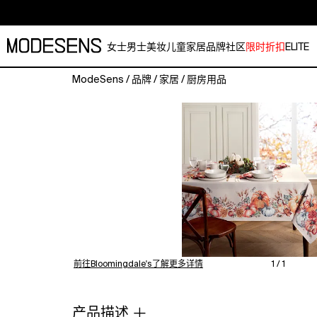
女士
男士
美妆
儿童
家居
品牌
社区
限时折扣
ELITE
ModeSens
/
品牌
/
家居
/
厨房用品
Elrene
Home
Fashions
Botanical
Harvest
Pumpkin
Engineered
Tablecloth,
60"
x
120"
前往Bloomingdale's了解更多详情
1 / 1
产品描述