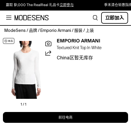
赢取 $1,000 The RealReal 礼品卡
立即参与
季末清仓钜惠指
立即加入
ModeSens
/
品牌
/
Emporio Armani
/
服装
/
上装
Emporio
EMPORIO ARMANI
Armani
Textured Knit Top In White
Textured
Knit
China区暂无库存
Top.Color:Solid
White.Size:XS.Material:62%
viscose/38%
polyester.Tops.
1 / 1
前往电商