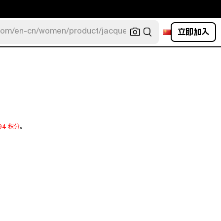
立即加入
com/en-cn/women/product/jacquemus/navy-la-robe-bahia
94 积分
。