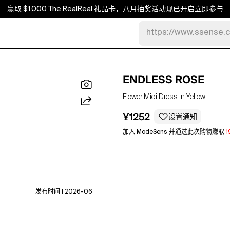
赢取 $1,000 The RealReal 礼品卡，八月抽奖活动现已开启
立即参与
https://www.ssense.
ENDLESS ROSE
Flower Midi Dress In Yellow
¥1252
设置通知
加入 ModeSens
并通过此次购物赚取
1
发布时间 | 2026-06