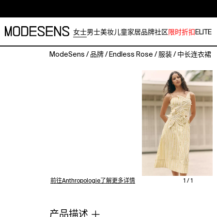
女士
男士
美妆
儿童
家居
品牌
社区
限时折扣
ELITE
ModeSens
/
品牌
/
Endless Rose
/
服装
/
中长连衣裙
100%
cotton
Pullover
styling
Hand
wash
Imported
Flower
Midi
Dress
by
Endless
前往Anthropologie了解更多详情
1 / 1
Rose,
Women's,
Size:
产品描述