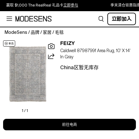
赢取 $1,000 The RealReal 礼品卡
立即参与
季末清仓钜惠指
立即加入
ModeSens
/
品牌
/
家居
/
毛毯
Feizy
FEIZY
Caldwell
Caldwell 8798799f Area Rug, 10' X 14'
8798799F
In Gray
Area
Rug,
China区暂无库存
10'
x
14'.Color:Grey/Blue.Material:35%
jute/20%
wool/20%
polyester/15%
viscose/10%
1 / 1
cotton.Rugs.
前往电商