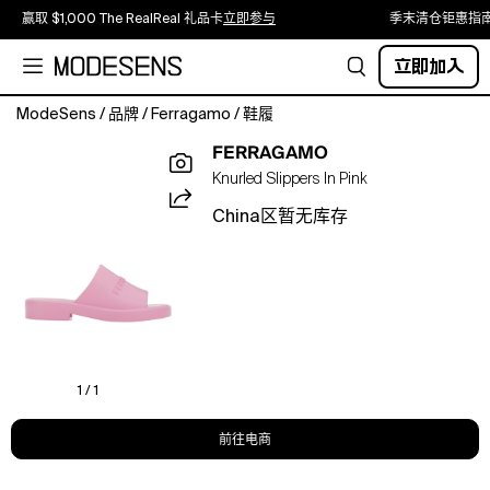
赢取 $1,000 The RealReal 礼品卡
立即参与
季末清仓钜惠指
立即加入
ModeSens
/
品牌
/
Ferragamo
/
鞋履
Knurled
FERRAGAMO
slippers.
Knurled Slippers In Pink
China区暂无库存
1 / 1
前往电商