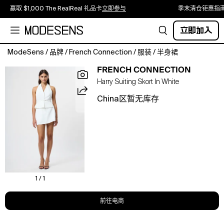
赢取 $1,000 The RealReal 礼品卡
立即参与
季末清仓钜惠指
立即加入
ModeSens
/
品牌
/
French Connection
/
服装
/
半身裙
FRENCH CONNECTION
Harry Suiting Skort In White
China区暂无库存
1 / 1
前往电商