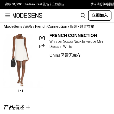
赢取 $1,000 The RealReal 礼品卡
立即参与
季末清仓钜惠指
立即加入
ModeSens
/
品牌
/
French Connection
/
服装
/
短连衣裙
A
FRENCH CONNECTION
faux-
Whisper Scoop Neck Envelope Mini
wrap
Dress In White
skirt
with
China区暂无库存
an
asymmetric
hem
punctuates
this
soft
stretch-
1 / 1
kissed
mini
产品描述
anchored
by