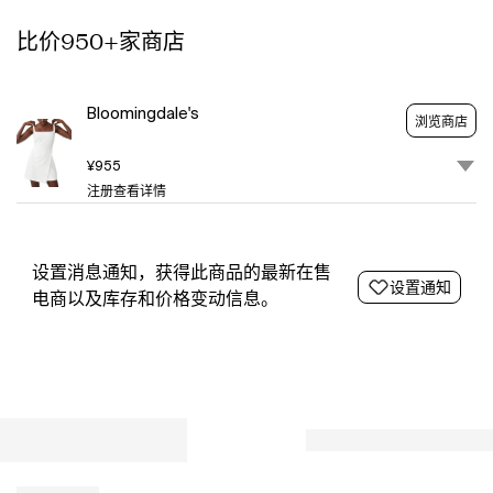
adjustable
比价950+家商店
straps.
33"
length
Hidden
Bloomingdale's
浏览商店
back-
zip
¥955
closure
注册查看详情
Scoop
neck
Adjustable
straps
设置消息通知，获得此商品的最新在售
设置通知
Lined
电商以及库存和价格变动信息。
65%
polyester,
30%
viscose,
6%
elastane
Machine
wash,