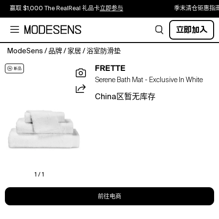
赢取 $1,000 The RealReal 礼品卡
立即参与
季末清仓钜惠指
立即加入
ModeSens
/
品牌
/
家居
/
浴室防滑垫
Frette
FRETTE
Serene
Serene Bath Mat - Exclusive In White
Bath
Mat
China区暂无库存
-
Exclusive.Color:White.Material:100%
cotton.
1 / 1
前往电商