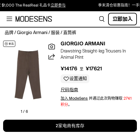
$1,000 The RealReal 礼品卡
立即参与
季末清仓钜惠指南！一手
立即加入
品牌
/
Giorgio Armani
/
服装
/
直筒裤
grey
GIORGIO ARMANI
drawstring
Drawstring Straight-leg Trousers In
fastening
Animal Print
two
side
¥14176
¥17621
至
inset
pockets
设置通知
straight
尺码指南
leg
pressed
加入 ModeSens
并通过此次购物赚取
2741
crease
积分
。
silver-
1 / 6
tone
hardware
2家电商有库存