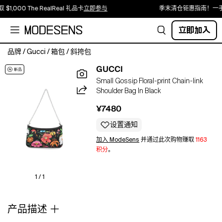
$1,000 The RealReal 礼品卡
立即参与
季末清仓钜惠指南！一手
立即加入
品牌
/
Gucci
/
箱包
/
斜挎包
black
GUCCI
floral
Small Gossip Floral-print Chain-link
print
Shoulder Bag In Black
silver-
tone
¥7480
hardware
chain-
设置通知
link
加入 ModeSens
并通过此次购物赚取
1163
detailing
积分
。
single
shoulder
strap
1 / 1
zip
top
产品描述
fastening
main