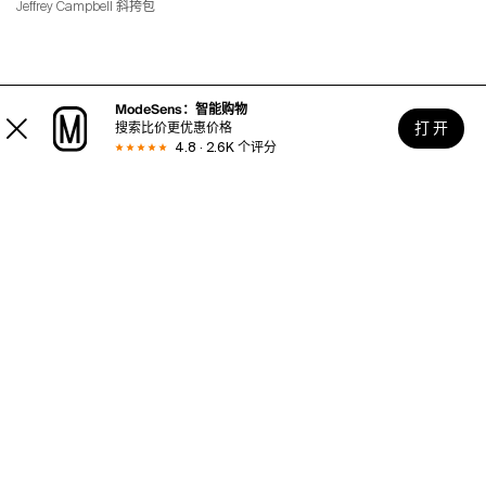
Jeffrey Campbell 斜挎包
ModeSens：智能购物
打 开
搜索比价更优惠价格
4.8 · 2.6K 个评分
使用帮助
关于MODESENS
法律区域
域名