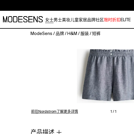
女士
男士
美妆
儿童
家居
品牌
社区
限时折扣
ELITE
ModeSens
/
品牌
/
H&M
/
服装
/
短裤
Loose-
fit
shorts
in
an
airy
weave
made
from
a
linen,
cotton
前往Nordstrom了解更多详情
1 / 1
and
viscose
blend.
产品描述