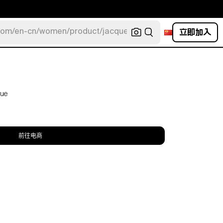
立即加入
com/en-cn/women/product/jacquemus/navy-la-robe-bahia
lue
前往电商