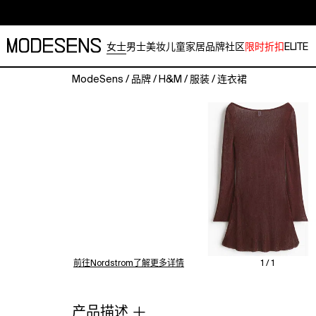
女士
男士
美妆
儿童
家居
品牌
社区
限时折扣
ELITE
ModeSens
/
品牌
/
H&M
/
服装
/
连衣裙
Short
dress
in
a
shimmery
knit
with
a
delicate
boat
neckline
and
前往Nordstrom了解更多详情
1 / 1
long
trumpet
sleeves.
产品描述