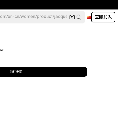
立即加入
com/en-cn/women/product/jacquemus/navy-la-robe-bahia
rown
前往电商