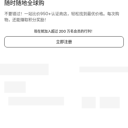
随时随地全球购
opening:
19in
/
不要错过！一站比价950+认证商店，轻松找到最优价格。每次购
48cm
物，还能赚取积分奖励！
现在就加入超过 200 万名会员的行列！
立即注册