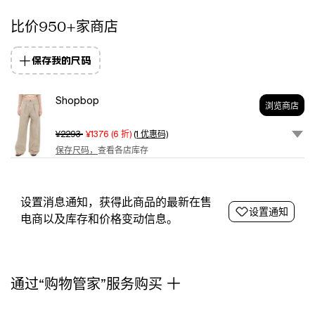
cotton/15%
比价950+家商店
linen.
Hand
wash.
保存我的尺码
Made
in
Italy.
Shopbop
浏览商店
Measurements:
Measurements
¥2293
¥1376
(
6
折)
(1 优惠码)
from
保存尺码，
查看各店库存
size
26
Rise:
13.5in
设置消息通知，获得此商品的最新在售
设置通知
/
电商以及库存和价格变动信息。
34cm
Inseam:
31.5in
/
通过“购物管家”服务购买
80cm
Leg