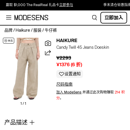
赢取 $1,000 The RealReal 礼品卡
立即参与
季末清仓钜惠指
立即加入
品牌
/
Haikure
/
服装
/
牛仔裤
Fabric:
HAIKURE
Mid-
Candy Twill 45 Jeans Doeskin
weight,
non-
¥2293
stretch
¥1376
(
6
折)
twill.
Button
设置通知
closure
尺码指南
and
zip
加入 ModeSens
并通过此次购物赚取
214 积
fly.
分
。
5-
1 / 1
pocket
styling.
产品描述
Shell:
85%