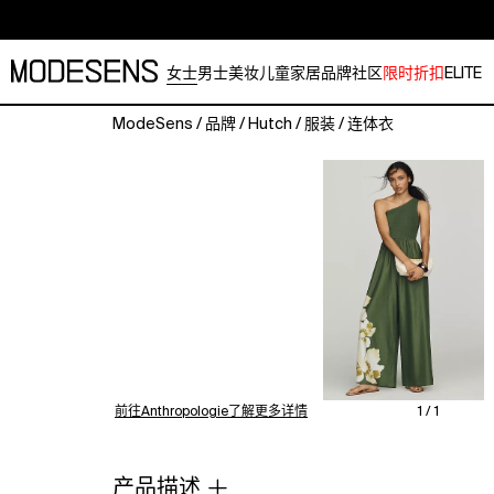
女士
男士
美妆
儿童
家居
品牌
社区
限时折扣
ELITE
ModeSens
/
品牌
/
Hutch
/
服装
/
连体衣
100%
cotton
One-
shoulder
neckline
Side
slant
pockets
Side
zip
Hand
wash
前往Anthropologie了解更多详情
1 / 1
Imported
Cotton
One-
产品描述