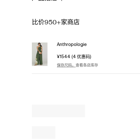
Shoulder
Palm
Jumpsuit
by
比价950+家商店
Hutch
in
Green,
Anthropologie
Women's,
Size:
¥1544
(4 优惠码)
Largearge
at
保存尺码，
查看各店库存
Anthropologie