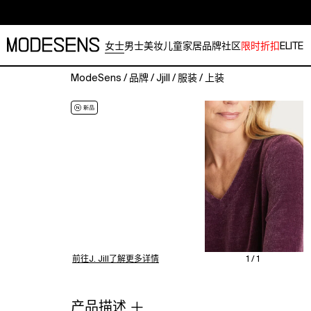
女士
男士
美妆
儿童
家居
品牌
社区
限时折扣
ELITE
ModeSens
/
品牌
/
Jjill
/
服装
/
上装
Crafted
from
one
of
our
favorite
fabrics
for
the
season,
our
soft
前往J. Jill了解更多详情
1 / 1
and
cozy
chenille
产品描述