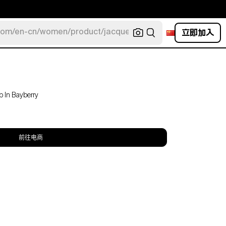
立即加入
com/en-cn/women/product/jacquemus/navy-la-robe-bahia
p In Bayberry
前往电商