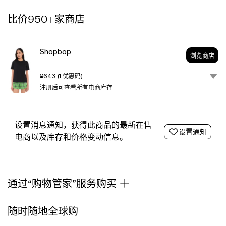
Measurements:
比价950+家商店
Measurements
from
size
XS
Shopbop
浏览商店
Length:
22.5in
¥643
(1 优惠码)
/
注册后可查看所有电商库存
57.0cm,
from
shoulder
设置消息通知，获得此商品的最新在售
设置通知
电商以及库存和价格变动信息。
通过“购物管家”服务购买
随时随地全球购