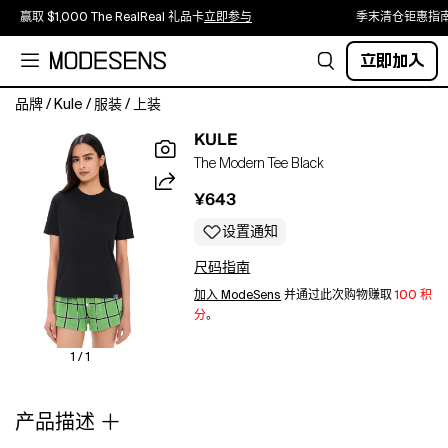
赢取 $1,000 The RealReal 礼品卡
立即参与
季末清仓钜惠指
立即加入
品牌
/
Kule
/
服装
/
上装
Fabric:
KULE
Lightweight
The Modern Tee Black
stretch
jersey.
¥643
Crew
neck.
设置通知
Short
尺码指南
sleeves.
Shell:
加入 ModeSens
并通过此次购物赚取
100 积
100%
分
。
cotton.
Wash
1 / 1
cold.
Made
产品描述
in
Portugal.