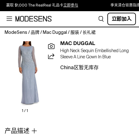
赢取 $1,000 The RealReal 礼品卡
立即参与
季末清仓钜惠指
立即加入
ModeSens
/
品牌
/
Mac Duggal
/
服装
/
长礼裙
Crafted
MAC DUGGAL
of
High Neck Sequin Embellished Long
sequined
Sleeve A Line Gown In Blue
tulle
in
China区暂无库存
a
fit-
and-
flare
silhouette,
this
Mac
1 / 1
Duggal
column
产品描述
gown
features