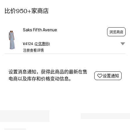
a
比价950+家商店
bateau
neck
and
long
Saks Fifth Avenue
浏览商店
sleeves.
Bateau
¥4124
(2 优惠码)
neck
注册查看详情
Long
sleeves
Back
zip
设置消息通知，获得此商品的最新在售
设置通知
closure
电商以及库存和价格变动信息。
100%
polyester
Spot
clean
Imported
SIZE
&
FIT