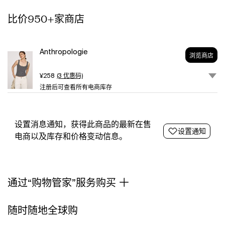
layerable,
比价950+家商店
and
even
better
on
Anthropologie
浏览商店
its
own.
¥258
(3 优惠码)
A
注册后可查看所有电商库存
wide
scoop
neck
and
设置消息通知，获得此商品的最新在售
设置通知
straps
电商以及库存和价格变动信息。
give
plenty
of
room
通过“购物管家”服务购买
for
your
favorite
随时随地全球购
accessories,