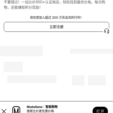
from
不要错过！一站比价950+认证商店，轻松找到最优价格。每次购
necklaces
物，还能赚取积分奖励！
to
scarves.
现在就加入超过 200 万名会员的行列！
Cotton
立即注册
Wide
Scoop-
Neck
Tank
Top
by
Maeve
in
Black,
Women's,
Size:
XL
at
Anthropologie
ModeSens：智能购物
打 开
搜索比价更优惠价格