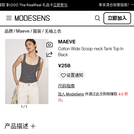
 $1,000 The RealReal 礼品卡
立即参与
季末清仓钜惠指南！一
立即加入
品牌
/
Maeve
/
服装
/
无袖上衣
Ease
MAEVE
meets
Cotton Wide Scoop-neck Tank Top In
easy.
Black
If
summer
¥258
was
a
设置通知
tank
尺码指南
top,
this
加入 ModeSens
并通过此次购物赚取
40 积
would
分
。
be
1 / 1
the
style.
产品描述
Soft,
endlessley