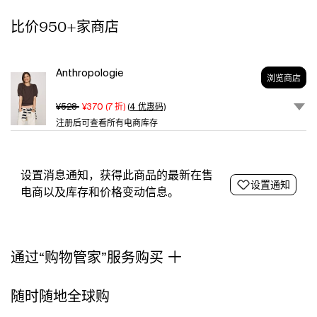
Maeve
比价950+家商店
in
Brown,
Women's,
Size:
Anthropologie
浏览商店
XL,
Cotton
¥528
¥370
(
7
折)
(4 优惠码)
at
注册后可查看所有电商库存
Anthropologie
设置消息通知，获得此商品的最新在售
设置通知
电商以及库存和价格变动信息。
通过“购物管家”服务购买
随时随地全球购