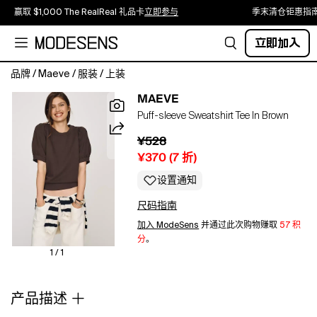
赢取 $1,000 The RealReal 礼品卡
立即参与
季末清仓钜惠指南
立即加入
品牌
/
Maeve
/
服装
/
上装
100%
MAEVE
cotton
Puff-sleeve Sweatshirt Tee In Brown
Short
puff
¥528
sleeves
¥370
(
7
折)
Pullover
styling
设置通知
Hand
尺码指南
wash
Imported
加入 ModeSens
并通过此次购物赚取
57 积
Puff-
分
。
Sleeve
1 / 1
Sweatshirt
T-
产品描述
Shirt
by