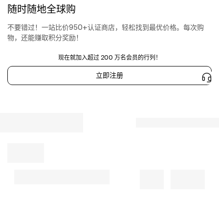
space
随时随地全球购
for
a
不要错过！一站比价950+认证商店，轻松找到最优价格。每次购
look
物，还能赚取积分奖励！
of
uncompromising
现在就加入超过 200 万名会员的行列！
evening
allure.
立即注册
They
provide
a
confident,
commanding
presence..
100%
high-
shine
metallic
leather
upper
Innovative