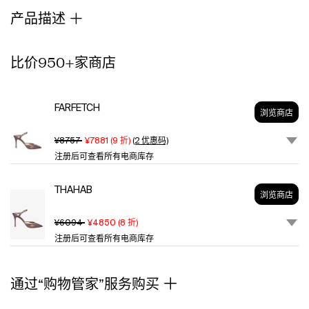
toe
产品描述
mule.
Anchored
by
比价950+家商店
a
secure
buckled
FARFETCH
strap
浏览商店
and
a
¥8757
¥7881
(
9
折)
(2 优惠码)
statuesque
注册后可查看所有电商库存
90mm
stiletto,
THAHAB
浏览商店
the
design
¥6094
¥4850
(
8
折)
plays
注册后可查看所有电商库存
with
architectural
volume
通过“购物管家”服务购买
and
negative