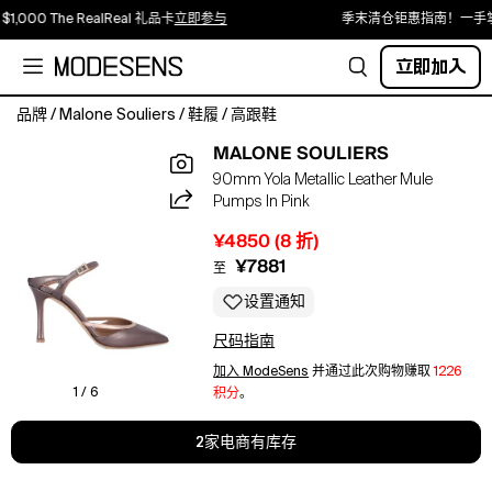
1,000 The RealReal 礼品卡
立即参与
季末清仓钜惠指南！一手
立即加入
品牌
/
Malone Souliers
/
鞋履
/
高跟鞋
Daring
MALONE SOULIERS
side
90mm Yola Metallic Leather Mule
cut-
Pumps In Pink
outs
and
¥4850
(
8
折)
molten
¥7881
至
metallic
leather
设置通知
define
尺码指南
this
high-
加入 ModeSens
并通过此次购物赚取
1226
impact
1 / 6
积分
。
interpretation
of
2家电商有库存
the
pointed-