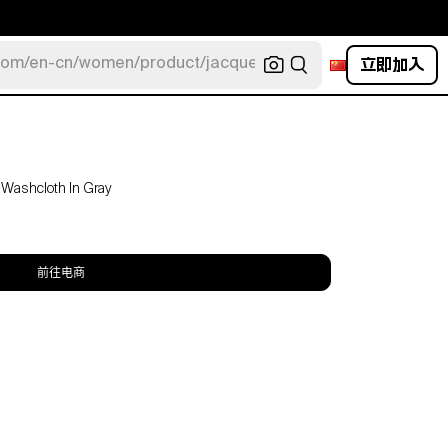
立即加入
com/en-cn/women/product/jacquemus/navy-la-robe-bahia
 Washcloth In Gray
前往电商