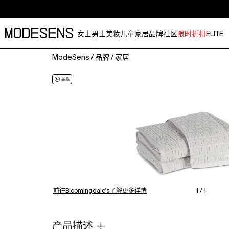
女士
男士
美妆
儿童
家居
品牌
社区
限时折扣
ELITE
ModeSens
/
品牌
/
家居
Matouk
Athena
Cotton
Sculpted
Greek
Key
Washcloth.Color:Marble.
前往Bloomingdale's了解更多详情
1 / 1
产品描述