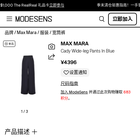
1,000 The RealReal 礼品卡
立即参与
季末清仓钜惠指南！一手掌
立即加入
品牌
/
Max Mara
/
服装
/
宽筒裤
Pants
MAX MARA
made
Cady Wide-leg Pants In Blue
from
cady.
¥4396
High
waist
设置通知
and
尺码指南
concealed
zippered
加入 ModeSens
并通过此次购物赚取
683
closure
积分
。
on
the
1 / 3
side.
Regular
产品描述
fit
with