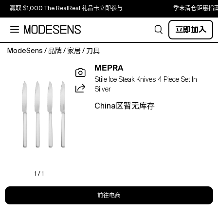
赢取 $1,000 The RealReal 礼品卡
立即参与
季末清仓钜惠指
立即加入
ModeSens
/
品牌
/
家居
/
刀具
Mepra
MEPRA
Stile
Stile Ice Steak Knives 4 Piece Set In
Ice
Silver
Steak
Knives
China区暂无库存
4
Piece
Set.Color:Ice.Material:18/10
stainless
steel.Cutlery.
1 / 1
前往电商