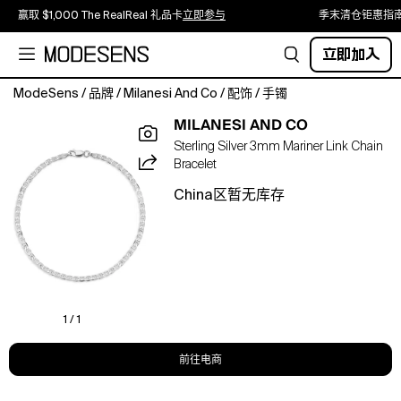
赢取 $1,000 The RealReal 礼品卡
立即参与
季末清仓钜惠指
立即加入
ModeSens
/
品牌
/
Milanesi And Co
/
配饰
/
手镯
Milanesi
MILANESI AND CO
And
Sterling Silver 3mm Mariner Link Chain
Co
Bracelet
Sterling
Silver
China区暂无库存
3mm
Mariner
Link
Chain
Bracelet
1 / 1
前往电商