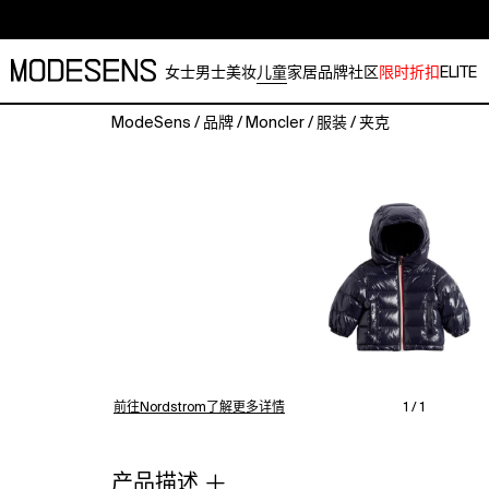
女士
男士
美妆
儿童
家居
品牌
社区
限时折扣
ELITE
ModeSens
/
品牌
/
Moncler
/
服装
/
夹克
Bundle
them
up
in
a
lightweight
puffer
warmed
by
lofty
down
fill
前往Nordstrom了解更多详情
1 / 1
and
detailed
with
产品描述