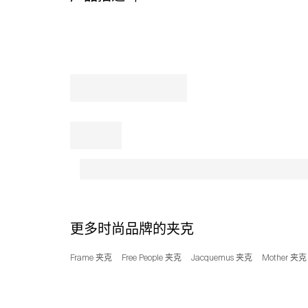
a
cozy
jersey-
lined
hood,
signature
tricolor
striped
accent
and
elastic
at
the
hem
and
cuffs.
更多时尚品牌的夹克
Front
zip
Frame 夹克
Free People 夹克
Jacquemus 夹克
Mother 夹克
closure
with
chin
guard