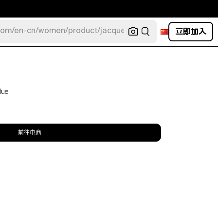
立即加入
com/en-cn/women/product/jacquemus/navy-la-robe-bahia
lue
前往电商