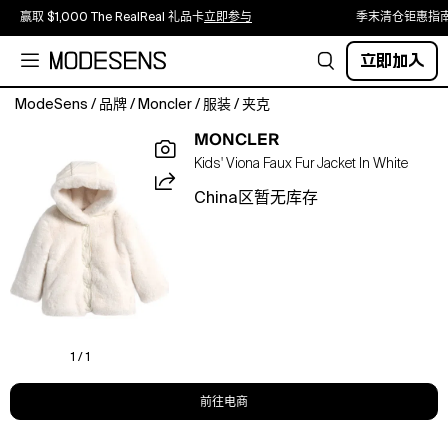
赢取 $1,000 The RealReal 礼品卡
立即参与
季末清仓钜惠指
立即加入
ModeSens
/
品牌
/
Moncler
/
服装
/
夹克
Plush
MONCLER
faux
Kids' Viona Faux Fur Jacket In White
fur
is
China区暂无库存
placed
for
maximum
cozy
effect,
inside
and
out
1 / 1
of
this
前往电商
hooded
jacket