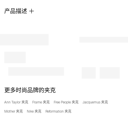
perfect
产品描述
for
keeping
your
little
one
warm
and
comfy.
Front
snap
closure
Fixed
hood
Lined
更多时尚品牌的夹克
100%
polyester
Ann Taylor 夹克
Frame 夹克
Free People 夹克
Jacquemus 夹克
Hand
wash,
Mother 夹克
Nike 夹克
Reformation 夹克
line
dry