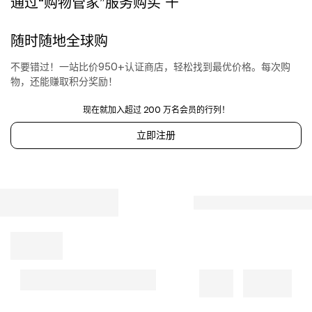
通过“购物管家”服务购买
wash.
Fully
lined.
随时随地全球购
Hidden
back
不要错过！一站比价950+认证商店，轻松找到最优价格。每次购
zipper
物，还能赚取积分奖励！
closure.
Lightweight
现在就加入超过 200 万名会员的行列！
poplin
立即注册
fabric.
Floral
appliqu
at
straps.
PEXR-
WD58.
46023.