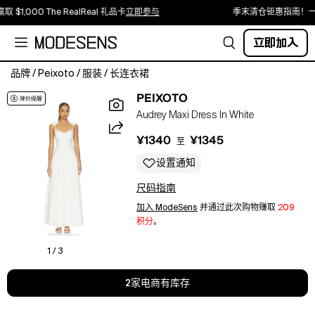
取 $1,000 The RealReal 礼品卡
立即参与
季末清仓钜惠指南！一
立即加入
品牌
/
Peixoto
/
服装
/
长连衣裙
PEIXOTO
PEIXOTO
Audrey
Audrey Maxi Dress In White
Maxi
Dress
¥1340
¥1345
至
in
White.
设置通知
-
尺码指南
size
M
加入 ModeSens
并通过此次购物赚取
209
(also
积分
。
in
S,
1 / 3
XS,
L)
2家电商有库存
PEIXOTO
Audrey