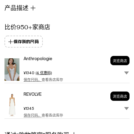
Maxi
产品描述
Dress
in
White.
比价950+家商店
-
size
保存我的尺码
M
(also
in
Anthropologie
S,
浏览商店
XS,
L)
¥1340
(4 优惠码)
Self
保存尺码，
查看各店库存
&
Lining:
REVOLVE
浏览商店
100%
cotton.
¥1345
Made
保存尺码，
查看各店库存
in
Colombia.
Machine