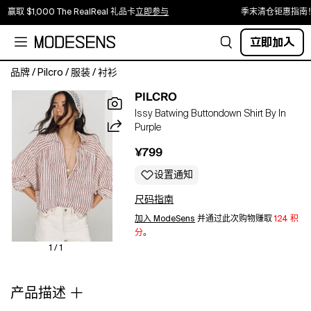
赢取 $1,000 The RealReal 礼品卡
立即参与
季末清仓钜惠指南
立即加入
品牌
/
Pilcro
/
服装
/
衬衫
Crafted
PILCRO
from
Issy Batwing Buttondown Shirt By In
a
Purple
breathable
cotton
¥799
blend,
the
设置通知
Issy
尺码指南
Shirt
by
加入 ModeSens
并通过此次购物赚取
124 积
Pilcro
分
。
features
1 / 1
a
relaxed
产品描述
silhouette
with