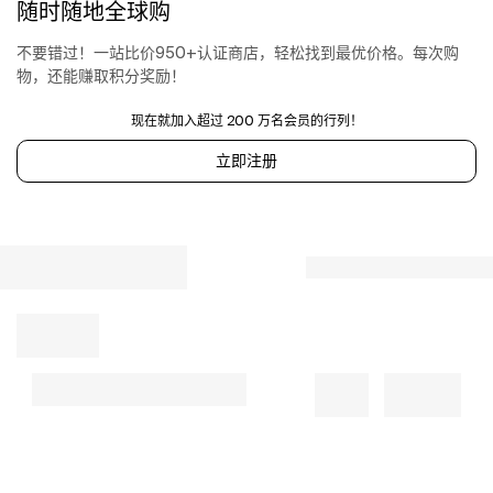
随时随地全球购
on
everyday
shirting.
不要错过！一站比价950+认证商店，轻松找到最优价格。每次购
Issy
物，还能赚取积分奖励！
Batwing
Buttondown
现在就加入超过 200 万名会员的行列！
Shirt
立即注册
by
Pilcro,
Women's,
Size:
2
X,
Cotton/Viscose
at
Anthropologie