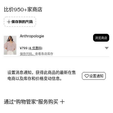
batwing
比价950+家商店
sleeves
and
a
保存我的尺码
classic
buttondown
front.
Anthropologie
浏览商店
Finished
with
¥799
(4 优惠码)
an
保存尺码，
查看各店库存
easy
drape
and
soft
设置消息通知，获得此商品的最新在售
设置通知
structure,
电商以及库存和价格变动信息。
it
offers
a
laid-
通过“购物管家”服务购买
back
take