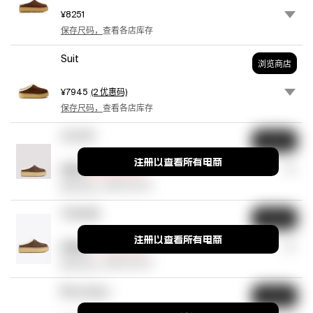
尘
¥8251
袋.
保存尺码，
查看各店库存
品
牌
Suit
官
浏览商店
方
颜
¥7945
(2 优惠码)
色
保存尺码，
查看各店库存
名
称:
COUTR
浏览商店
Cacao.
注册以查看所有电商
商
¥8515
¥8116
(
9.5
折)
品
保存尺码，
查看各店库存
颜
色:
THAHAB
浏览商店
棕
注册以查看所有电商
色.
¥11383
¥7703
(
6.8
折)
保存尺码，
查看各店库存
Rboutique
浏览商店