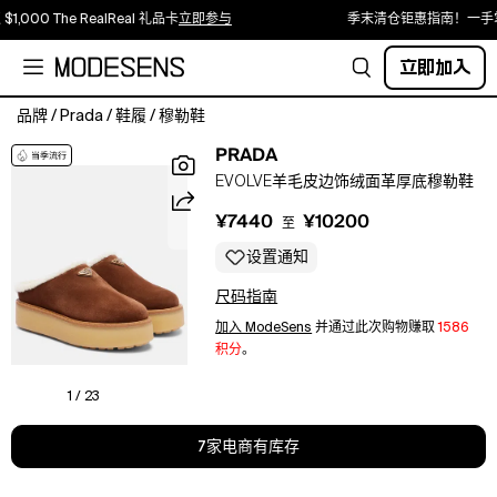
1,000 The RealReal 礼品卡
立即参与
季末清仓钜惠指南！一手掌
立即加入
品牌
/
Prada
/
鞋履
/
穆勒鞋
鞋
PRADA
面:
EVOLVE羊毛皮边饰绒面革厚底穆勒鞋
皮
革
¥7440
¥10200
至
（绒
面
设置通知
革）.
尺码指南
衬
里:
加入 ModeSens
并通过此次购物赚取
1586
羊
积分
。
毛
皮.
1 / 23
鞋
底:
7家电商有库存
羊
毛