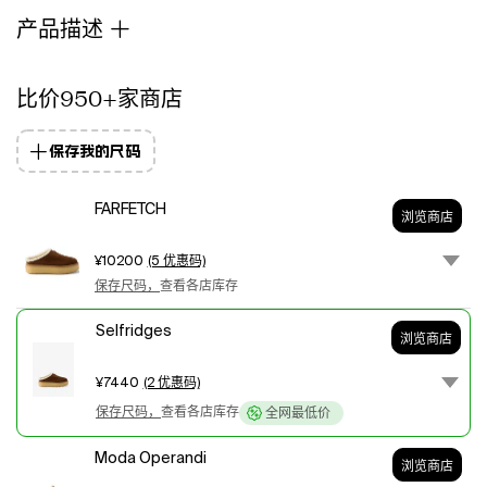
皮
产品描述
内
底，
橡
比价950+家商店
胶
鞋
保存我的尺码
底.
鞋
型:
FARFETCH
浏览商店
圆
头.
¥10200
(5 优惠码)
意
保存尺码，
查看各店库存
大
利
Selfridges
制
浏览商店
作.
随
¥7440
(2 优惠码)
附:
保存尺码，
查看各店库存
全网最低价
鞋
盒,
Moda Operandi
浏览商店
防