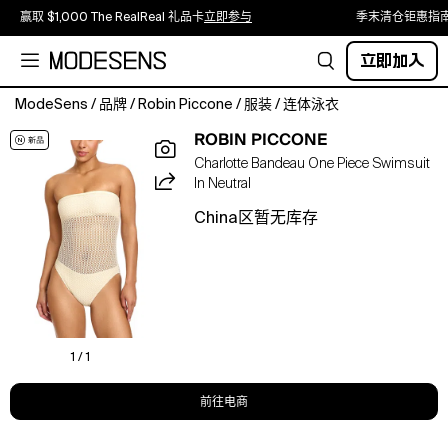
赢取 $1,000 The RealReal 礼品卡
立即参与
季末清仓钜惠指
立即加入
ModeSens
/
品牌
/
Robin Piccone
/
服装
/
连体泳衣
Robin
ROBIN PICCONE
Piccone
Charlotte Bandeau One Piece Swimsuit
Charlotte
In Neutral
Bandeau
One
China区暂无库存
Piece
Swimsuit
1 / 1
前往电商