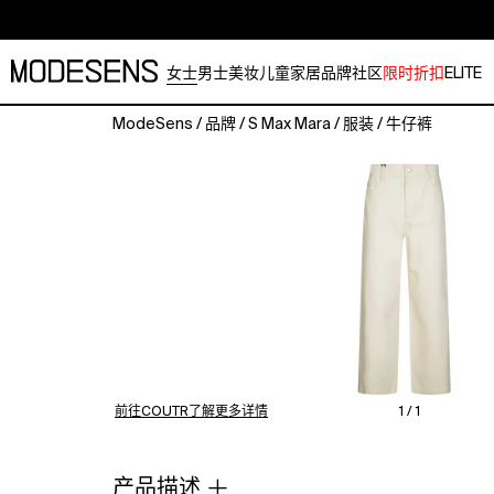
女士
男士
美妆
儿童
家居
品牌
社区
限时折扣
ELITE
ModeSens
/
品牌
/
S Max Mara
/
服装
/
牛仔裤
Chic
design
perfect
for
the
modern
woman
Ideal
for
the
SS26
season
前往COUTR了解更多详情
1 / 1
with
its
trendy
产品描述