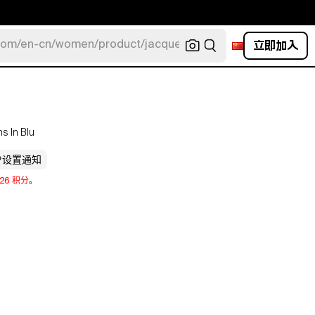
立即加入
com/en-cn/women/product/jacquemus/navy-la-robe-bahia
ns In Blu
设置通知
226 积分
。