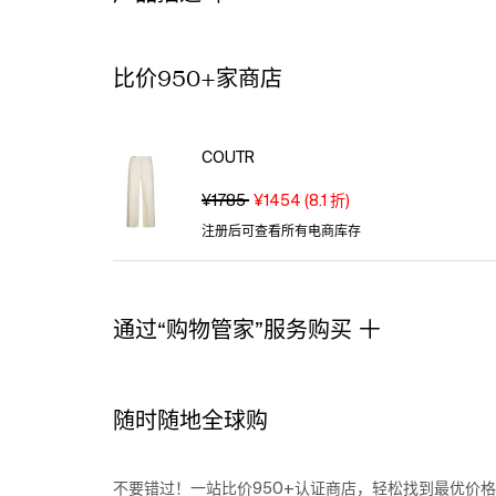
look
Versatile
jeans
that
比价950+家商店
can
be
dressed
COUTR
up
or
¥1785
¥1454
(
8.1
折)
down
Crafted
注册后可查看所有电商库存
with
high-
quality
通过“购物管家”服务购买
materials
for
comfort
and
随时随地全球购
durability
Features
a
flattering
不要错过！一站比价950+认证商店，轻松找到最优价