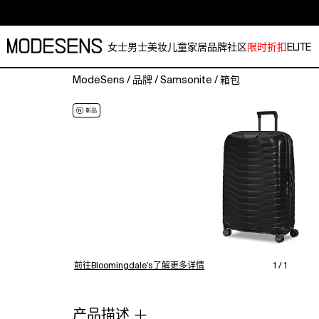
女士
男士
美妆
儿童
家居
品牌
社区
限时折扣
ELITE
ModeSens
/
品牌
/
Samsonite
/
箱包
Samsonite
Proxis
Medium
Spinner
Checked
Suitcase.Color:Black.Size:22.Material:100%
polypropylene;
lining:
100%
polyester.Luggage.
前往Bloomingdale's了解更多详情
1 / 1
产品描述