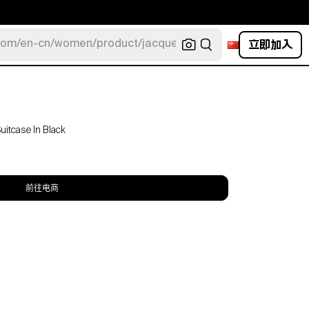
立即加入
com/en-cn/women/product/jacquemus/navy-la-robe-bahia
itcase In Black
前往电商