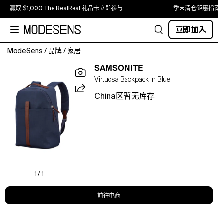
赢取 $1,000 The RealReal 礼品卡
立即参与
季末清仓钜惠指
立即加入
ModeSens
/
品牌
/
家居
Samsonite
SAMSONITE
Virtuosa
Virtuosa Backpack In Blue
Backpack.Color:Navy.Material:Shell:
polyester/cotton/PVC;
China区暂无库存
lining:
polyester.Luggage.
1 / 1
前往电商