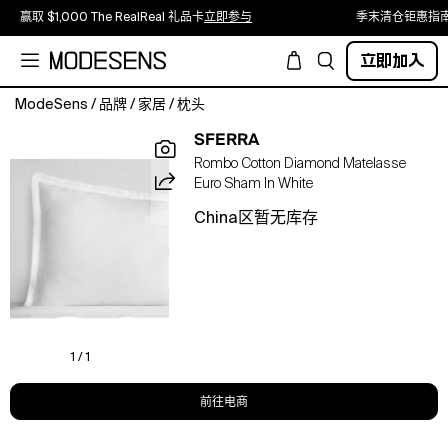
赢取 $1,000 The RealReal 礼品卡
立即参与
季末清仓钜惠指
立即加入
ModeSens
/
品牌
/
家居
/
枕头
Sferra
SFERRA
Rombo
Rombo Cotton Diamond Matelasse
Cotton
Euro Sham In White
Diamond
Matelasse
China区暂无库存
Euro
Sham.Color:White.Material:100%
cotton.
1 / 1
前往电商