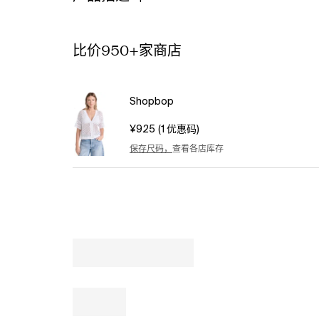
Dry
clean.
Imported,
China.
比价950+家商店
Measurements:
Measurements
from
Shopbop
size
S
¥925
(1 优惠码)
Length:
19in
保存尺码，
查看各店库存
/
48.0cm,
from
shoulder