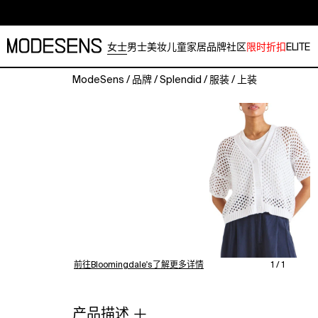
女士
男士
美妆
儿童
家居
品牌
社区
限时折扣
ELITE
ModeSens
/
品牌
/
Splendid
/
服装
/
上装
Fabric:
Mid-
weight
pointelle
kit.
V
neck.
Short
sleeves
with
dropped
shoulders.
前往Bloomingdale's了解更多详情
1 / 1
Shell:
100%
cotton.
产品描述