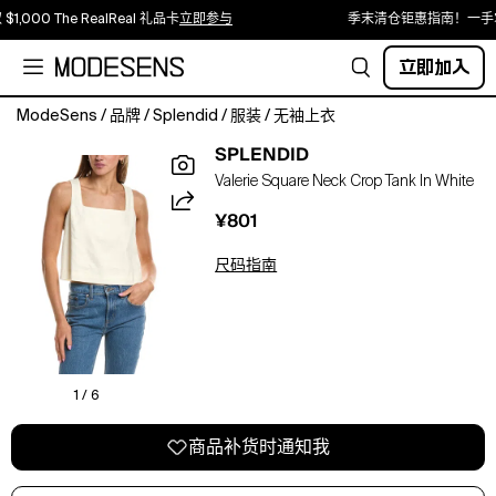
1,000 The RealReal 礼品卡
立即参与
季末清仓钜惠指南！一手
立即加入
ModeSens
/
品牌
/
Splendid
/
服装
/
无袖上衣
About
SPLENDID
The
Valerie Square Neck Crop Tank In White
Brand:
Soft
¥801
And
Comfortable
尺码指南
Pieces
With
An
'At
Home'
Feel.
1 / 6
Valerie
Linen-
商品补货时通知我
Blend
Tank