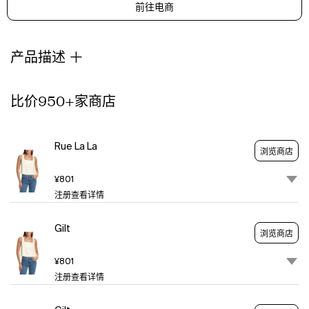
前往电商
In
Shell
Approximately
19In
产品描述
From
Shoulder
To
比价950+家商店
Hem
Model
Is
Rue La La
浏览商店
5'9.5
And
¥801
Is
注册查看详情
Wearing
A
Size
Gilt
浏览商店
S.
Measurements
¥801
May
注册查看详情
Vary
Slightly