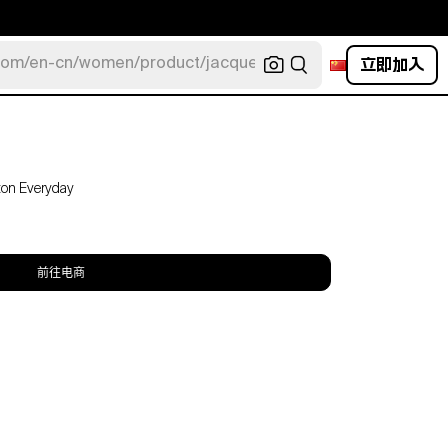
立即加入
com/en-cn/women/product/jacquemus/navy-la-robe-bahia
ton Everyday
前往电商