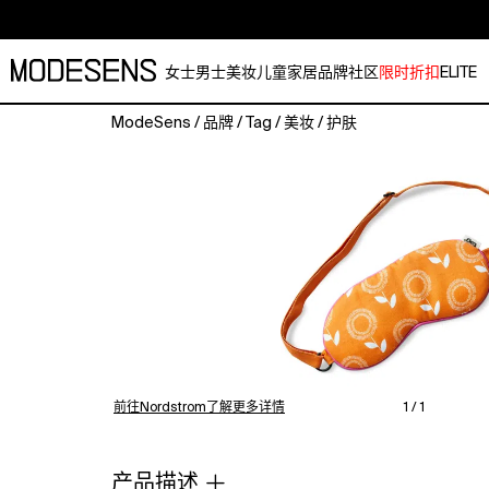
女士
男士
美妆
儿童
家居
品牌
社区
限时折扣
ELITE
ModeSens
/
品牌
/
Tag
/
美妆
/
护肤
Introducing
our
delightful
Sunflower
Sleep
Mask,
the
perfect
companion
for
a
restful
前往Nordstrom了解更多详情
1 / 1
night's
sleep
or
产品描述