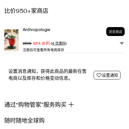
the
比价950+家商店
shape
of
a
fresh
Anthropologie
浏览商店
veggie.
Each
¥393
¥314
(
8
折)
(4 优惠码)
one
注册后可查看所有电商库存
is
handmade
especially
for
设置消息通知，获得此商品的最新在售
设置通知
terrain,
电商以及库存和价格变动信息。
then
finished
using
special
通过“购物管家”服务购买
techniques
to
create
随时随地全球购
an