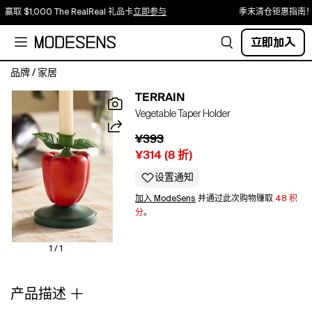
赢取 $1,000 The RealReal 礼品卡
立即参与
季末清仓钜惠指南！
立即加入
品牌
/
家居
Bring
TERRAIN
the
Vegetable Taper Holder
bounty
of
¥393
the
¥314
(
8
折)
summer
garden
设置通知
to
加入 ModeSens
并通过此次购物赚取
48 积
your
分
。
table
with
this
1 / 1
charming
taper
产品描述
holder
in