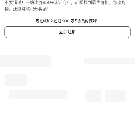
antique
不要错过！一站比价950+认证商店，轻松找到最优价格。每次购
patina.
物，还能赚取积分奖励！
Vegetable
Taper
现在就加入超过 200 万名会员的行列！
Holder
立即注册
by
Terrain
in
Red
at
Anthropologie