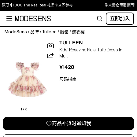
赢取 $1,000 The RealReal 礼品卡
立即参与
季末清仓钜惠指南！
立即加入
ModeSens
/
品牌
/
Tulleen
/
服装
/
连衣裙
cream/pink
TULLEEN
floral
Kids' Rosavine Floral Tulle Dress In
print
Multi
tulle
panels
¥1428
square
neck
尺码指南
ruffled
cap
sleeves
rear
bow
1 / 3
fastening
rear
商品补货时通知我
zip
fastening