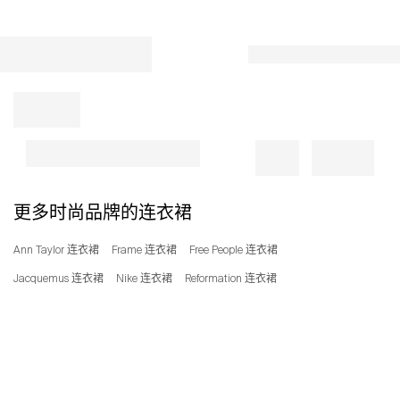
更多时尚品牌的连衣裙
Ann Taylor 连衣裙
Frame 连衣裙
Free People 连衣裙
Jacquemus 连衣裙
Nike 连衣裙
Reformation 连衣裙
ModeSens：智能购物
打 开
搜索比价更优惠价格
4.8 · 2.6K 个评分