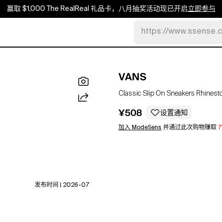
赢取 $1,000 The RealReal 礼品卡，八月抽奖活动现已开启
立即参与
https://www.ssense.
VANS
Classic Slip On Sneakers Rhines
¥508
设置通知
加入 ModeSens
并通过此次购物赚取
发布时间 | 2026-07