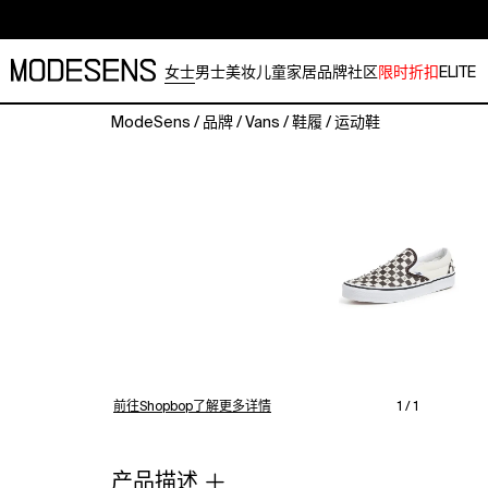
女士
男士
美妆
儿童
家居
品牌
社区
限时折扣
ELITE
ModeSens
/
品牌
/
Vans
/
鞋履
/
运动鞋
Cannot
be
shipped
outside
the
USA
Upper:
Canvas.
Rhinestone
embellishments.
Cushioned
collar.
前往Shopbop了解更多详情
1 / 1
Elastic
gores.
Checkered
产品描述