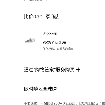
pattern.
Lining:
Textile.
Activity:
比价950+家商店
Lifestyle.
Slip
on.
Shopbop
Round
toe.
¥508
(1 优惠码)
Rubber
sole.
保存尺码，
查看各店库存
Imported,
Vietnam.
This
通过“购物管家”服务购买
item
cannot
be
gift-
随时随地全球购
boxed.
不要错过！一站比价950+认证商店，轻松找到最优价