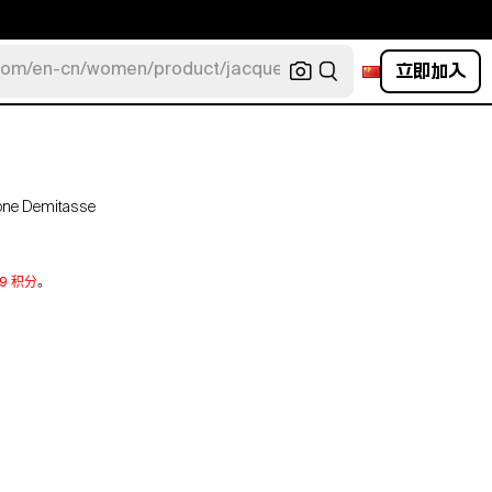
立即加入
com/en-cn/women/product/jacquemus/navy-la-robe-bahia
tone Demitasse
79 积分
。